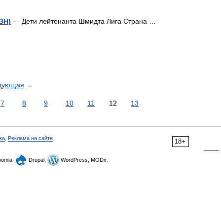
ВН)
— Дети лейтенанта Шмидта Лига Страна …
…
дующая
→
7
8
9
10
11
12
13
ка
,
Реклама на сайте
18+
omla,
Drupal,
WordPress, MODx.