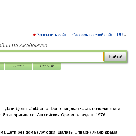
Запомнить сайт
Словарь на свой сайт
RU
едии на Академике
Найти!
Книги
Игры ⚽
— Дети Дюны Children of Dune лицевая часть обложки книги
а Язык оригинала: Английский Оригинал издан: 1976 …
ма Дети без дома (ублюдки, шалавы... твари) Жанр драма