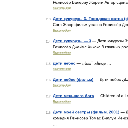
Режиссёр Валериу Жереги Автор сцен
Википедия
Дети кукурузы 3: Городская жатва (
113
Corn Жанр фильм ужасов Режиссёр Дже
Википедия
Дети кукурузы — 3
— Дети кукурузы 3:
114
Режиссёр Джеймс Хикокс В главных ро
Википедия
Дети небес
— بچه‌های آسمان …
115
Википедия
Дети небес (фильм)
116
Википедия
Дети меньшего бога
— Children of a 
117
Википедия
Дети моей сестры (фильм, 2001)
— Де
118
комедия Режиссёр Томас Виллум Йенс
…