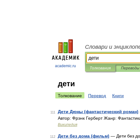
Словари и энциклоп
academic.ru
Толкования
Переводы
дети
Толкование
Перевод
Книги
Дети Дюны (фантастический роман)
111
Автор: Фрэнк Герберт Жанр: Фантастик
Википедия
Дети без дома (фильм)
— Дети без до
112