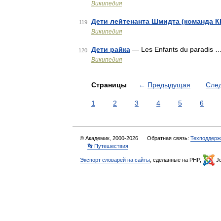
Википедия
Дети лейтенанта Шмидта (команда К
119
Википедия
Дети райка
— Les Enfants du paradis 
120
Википедия
Страницы
←
Предыдущая
Сле
1
2
3
4
5
6
© Академик, 2000-2026
Обратная связь:
Техподдерж
👣 Путешествия
Экспорт словарей на сайты
, сделанные на PHP,
Jo