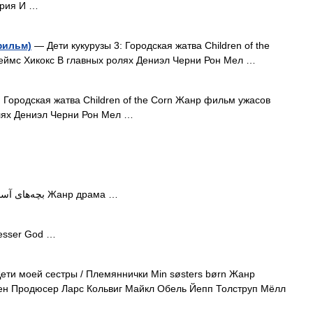
ария И …
фильм)
— Дети кукурузы 3: Городская жатва Children of the
ймс Хикокс В главных ролях Дениэл Черни Рон Мел …
 Городская жатва Children of the Corn Жанр фильм ужасов
лях Дениэл Черни Рон Мел …
— Дети небес بچه‌های آسمان Жанр драма …
Lesser God …
ти моей сестры / Племяннички Min søsters børn Жанр
ен Продюсер Ларс Кольвиг Майкл Обель Йепп Толструп Мёлл